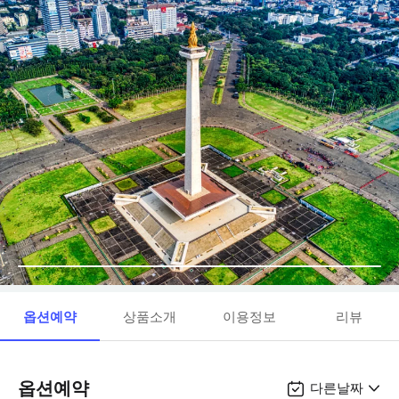
옵션예약
상품소개
이용정보
리뷰
옵션예약
다른날짜