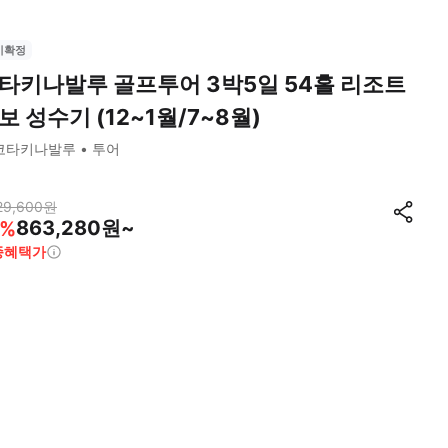
시확정
타키나발루 골프투어 3박5일 54홀 리조트
보 성수기 (12~1월/7~8월)
코타키나발루
투어
29,600
원
863,280원~
%
종혜택가