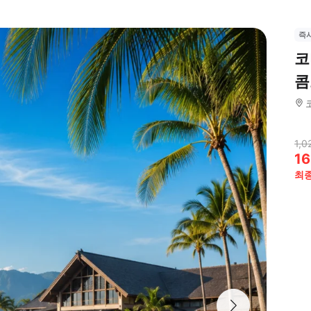
즉
코
콤
1,0
16
최