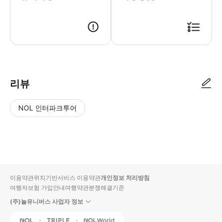
● 예약접수 후 확정이 되면 이용가능합니다. ● 바우처에 안내된 사용 방법
리뷰
NOL 인터파크투어
NOL
별
사
에서
점
진/
작성
높
동
된
은
영
리뷰
순
상
이용약관
위치기반서비스 이용약관
개인정보 처리방침
입니
여행자보험 가입안내
여행약관
분쟁해결기준
다.
(주)놀유니버스 사업자 정보
별
사