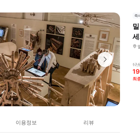
즉
밀
세
17,
19
최
이용정보
리뷰