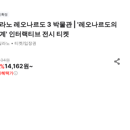
시확정
라노 레오나르도 3 박물관 | '레오나르도의
계' 인터랙티브 전시 티켓
밀라노
티켓/입장권
534
원
14,162원~
%
종혜택가