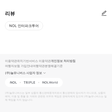
리뷰
NOL 인터파크투어
NOL
별
사
에서
점
진/
작성
높
동
된
은
영
리뷰
순
상
이용약관
위치기반서비스 이용약관
개인정보 처리방침
입니
여행자보험 가입안내
여행약관
분쟁해결기준
다.
(주)놀유니버스 사업자 정보
별
사
NOL
Triple
Interpark Global
점
진/
높
동
(주)놀유니버스
는 일부 상품의 통신판매중개자로서 통신판매의 당사자가 아니므로, 상품의
예약, 이용 및 환불 등 거래와 관련된 의무와 책임은 판매자에게 있으며
은
영
(주)놀유니버스
는 일
체 책임을 지지 않습니다.
순
상