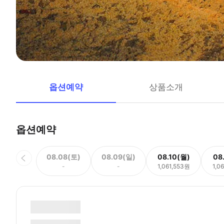
옵션예약
상품소개
옵션예약
08.08(토)
08.09(일)
08.10(월)
08
-
-
1,061,553원
1,0