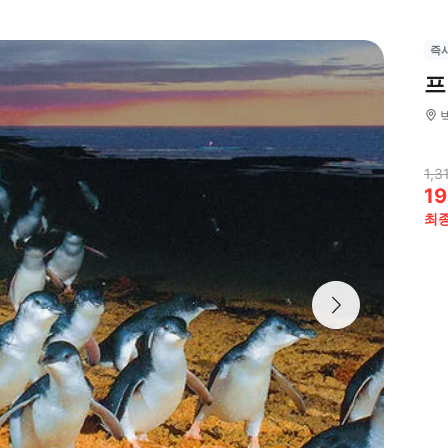
즉
프
1,3
19
최