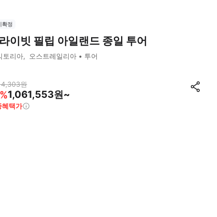
시확정
라이빗 필립 아일랜드 종일 투어
빅토리아
오스트레일리아
투어
14,303
원
1,061,553원~
%
종혜택가