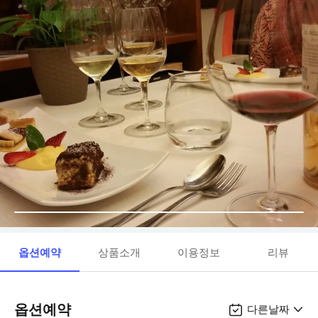
옵션예약
상품소개
이용정보
리뷰
옵션예약
다른날짜