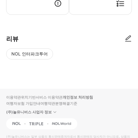
리뷰
NOL 인터파크투어
NOL
별
사
에서
점
진/
작성
높
동
된
은
영
리뷰
순
상
이용약관
위치기반서비스 이용약관
개인정보 처리방침
입니
여행자보험 가입안내
여행약관
분쟁해결기준
다.
(주)놀유니버스 사업자 정보
별
사
NOL
Triple
Interpark Global
점
진/
높
동
(주)놀유니버스
는 일부 상품의 통신판매중개자로서 통신판매의 당사자가 아니므로, 상품의