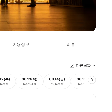
이용정보
리뷰
다른날짜
.12(수)
08.13(목)
08.14(금)
08.15(토)
08.
,594원
50,594원
50,594원
50,594원
50,