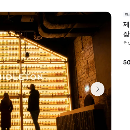
즉
제
장
M
5