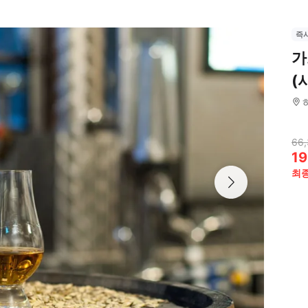
즉
가
(
66,
19
최