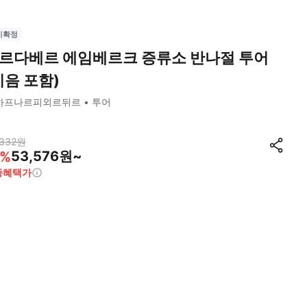
시확정
르다베르 에임베르크 증류소 반나절 투어
시음 포함)
하프나르피외르뒤르
투어
332
원
53,576원~
%
종혜택가