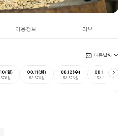
이용정보
리뷰
다른날짜
.10(월)
08.11(화)
08.12(수)
08.13(목)
08.
,576원
53,576원
53,576원
53,576원
53,