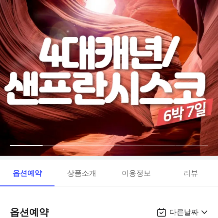
옵션예약
상품소개
이용정보
리뷰
옵션예약
다른날짜