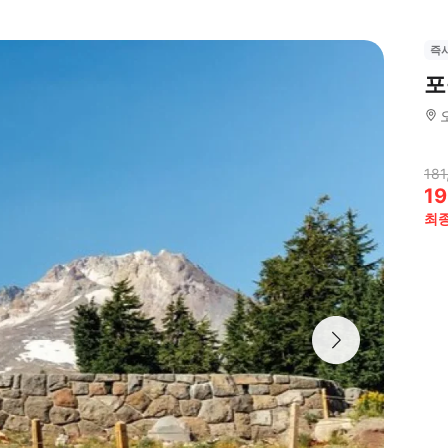
즉
포
181
19
최