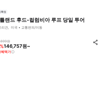
시확정
틀랜드 후드-컬럼비아 루프 당일 투어
오리건
미국
교통편의/이동
,699
원
146,757원~
%
종혜택가