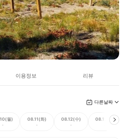
이용정보
리뷰
다른날짜
.10(월)
08.11(화)
08.12(수)
08.13(목)
08.
-
-
-
-