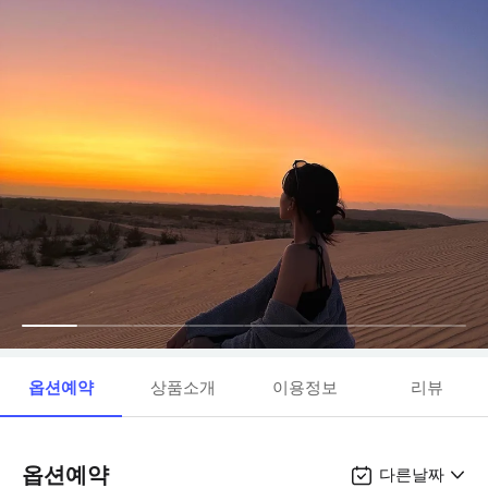
옵션예약
상품소개
이용정보
리뷰
옵션예약
다른날짜