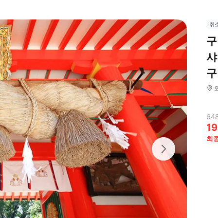
취
구
샤
구
64
19
최