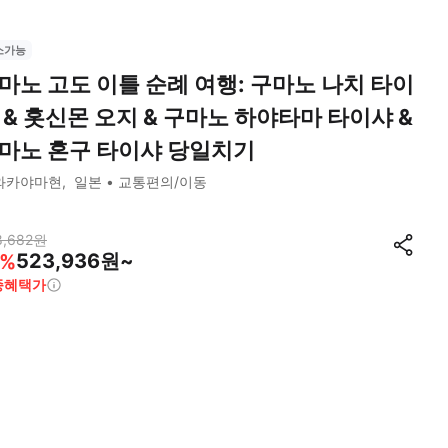
소가능
마노 고도 이틀 순례 여행: 구마노 나치 타이
 & 홋신몬 오지 & 구마노 하야타마 타이샤 &
마노 혼구 타이샤 당일치기
와카야마현
일본
교통편의/이동
8,682
원
523,936원~
%
종혜택가