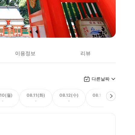
이용정보
리뷰
다른날짜
.10(월)
08.11(화)
08.12(수)
08.13(목)
08.
-
-
-
-