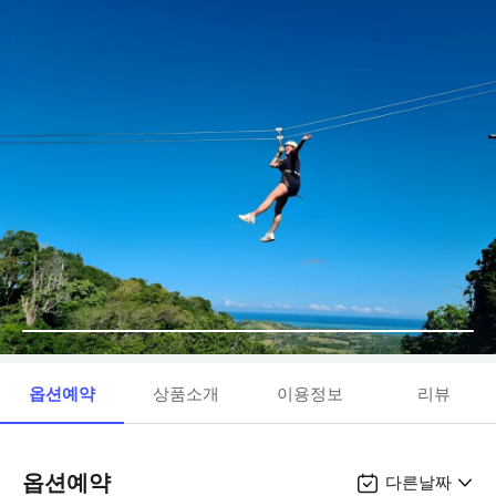
옵션예약
상품소개
이용정보
리뷰
옵션예약
다른날짜