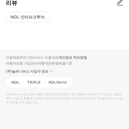
리뷰
NOL 인터파크투어
NOL
별
사
에서
점
진/
작성
높
동
된
은
영
리뷰
순
상
이용약관
위치기반서비스 이용약관
개인정보 처리방침
입니
여행자보험 가입안내
여행약관
분쟁해결기준
다.
(주)놀유니버스 사업자 정보
별
사
NOL
Triple
Interpark Global
점
진/
높
동
(주)놀유니버스
는 일부 상품의 통신판매중개자로서 통신판매의 당사자가 아니므로, 상품의
예약, 이용 및 환불 등 거래와 관련된 의무와 책임은 판매자에게 있으며
은
영
(주)놀유니버스
는 일
체 책임을 지지 않습니다.
순
상