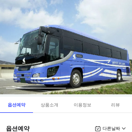
옵션예약
상품소개
이용정보
리뷰
옵션예약
다른날짜