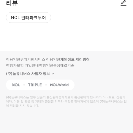
리뷰
NOL 인터파크투어
NOL
별
사
에서
점
진/
작성
높
동
된
은
영
리뷰
순
상
이용약관
위치기반서비스 이용약관
개인정보 처리방침
입니
여행자보험 가입안내
여행약관
분쟁해결기준
다.
(주)놀유니버스 사업자 정보
별
사
NOL
Triple
Interpark Global
점
진/
높
동
(주)놀유니버스
는 일부 상품의 통신판매중개자로서 통신판매의 당사자가 아니므로, 상품의
예약, 이용 및 환불 등 거래와 관련된 의무와 책임은 판매자에게 있으며
은
영
(주)놀유니버스
는 일
체 책임을 지지 않습니다.
순
상