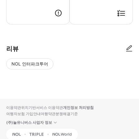
리뷰
NOL 인터파크투어
NOL
별
사
에서
점
진/
작성
높
동
된
은
영
리뷰
순
상
이용약관
위치기반서비스 이용약관
개인정보 처리방침
입니
여행자보험 가입안내
여행약관
분쟁해결기준
다.
(주)놀유니버스 사업자 정보
별
사
NOL
Triple
Interpark Global