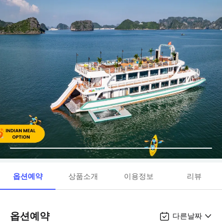
옵션예약
상품소개
이용정보
리뷰
옵션예약
다른날짜