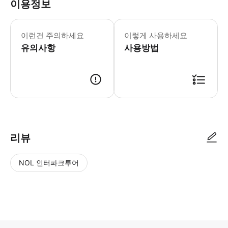
이용정보
▶ 꼭 알아두세요 투어에는 게스트가 계
이런건 주의하세요
이렇게 사용하세요
유의사항
사용방법
▶ 사용방법 * 내슈빌 브로드웨이 201번지에 위치한 올드 타운 트롤리 티켓
리뷰
NOL 인터파크투어
NOL
별
사
에서
점
진/
작성
높
동
된
은
영
리뷰