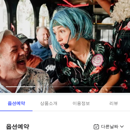
옵션예약
상품소개
이용정보
리뷰
옵션예약
다른날짜