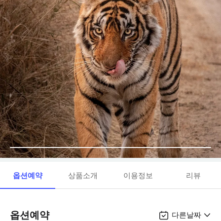
옵션예약
상품소개
이용정보
리뷰
옵션예약
다른날짜