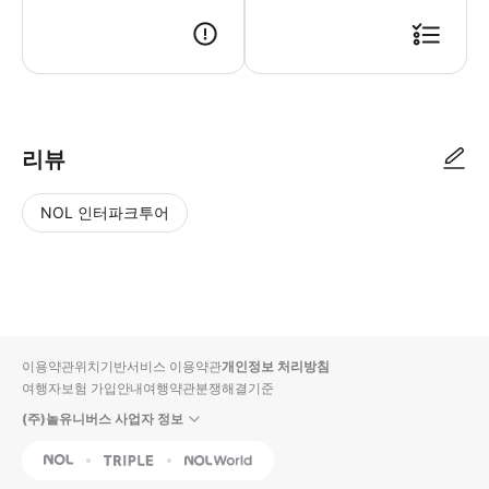
리뷰
NOL 인터파크투어
NOL
별
사
에서
점
진/
작성
높
동
된
은
영
리뷰
순
상
이용약관
위치기반서비스 이용약관
개인정보 처리방침
입니
여행자보험 가입안내
여행약관
분쟁해결기준
다.
(주)놀유니버스 사업자 정보
별
사
NOL
Triple
Interpark Global
점
진/