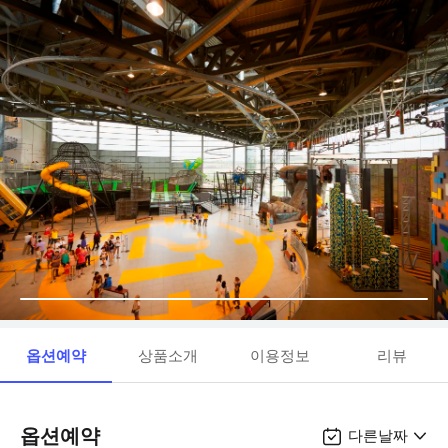
옵션예약
상품소개
이용정보
리뷰
옵션예약
다른날짜