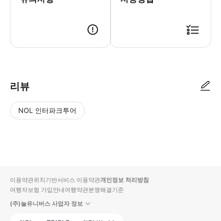
리뷰
NOL 인터파크투어
NOL
별
사
에서
점
진/
작성
높
동
된
은
영
리뷰
순
상
이용약관
위치기반서비스 이용약관
개인정보 처리방침
입니
여행자보험 가입안내
여행약관
분쟁해결기준
다.
(주)놀유니버스 사업자 정보
별
사