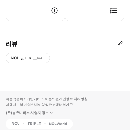
리뷰
NOL 인터파크투어
NOL
별
사
에서
점
진/
작성
높
동
된
은
영
리뷰
순
상
이용약관
위치기반서비스 이용약관
개인정보 처리방침
입니
여행자보험 가입안내
여행약관
분쟁해결기준
다.
(주)놀유니버스 사업자 정보
별
사
NOL
Triple
Interpark Global
점
진/