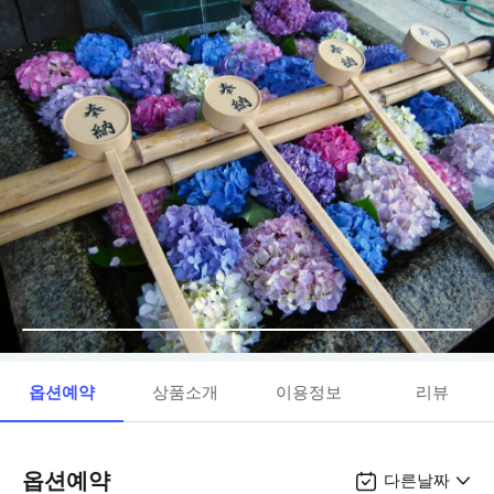
옵션예약
상품소개
이용정보
리뷰
옵션예약
다른날짜