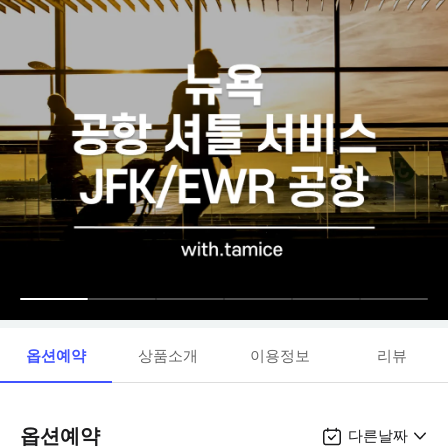
옵션예약
상품소개
이용정보
리뷰
옵션예약
다른날짜