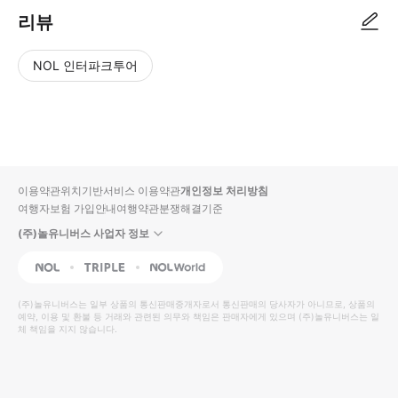
리뷰
NOL 인터파크투어
NOL
별
사
에서
점
진/
작성
높
동
된
은
영
리뷰
순
상
이용약관
위치기반서비스 이용약관
개인정보 처리방침
입니
여행자보험 가입안내
여행약관
분쟁해결기준
다.
(주)놀유니버스 사업자 정보
별
사
NOL
Triple
Interpark Global
점
진/
높
동
(주)놀유니버스
는 일부 상품의 통신판매중개자로서 통신판매의 당사자가 아니므로, 상품의
예약, 이용 및 환불 등 거래와 관련된 의무와 책임은 판매자에게 있으며
은
영
(주)놀유니버스
는 일
체 책임을 지지 않습니다.
순
상