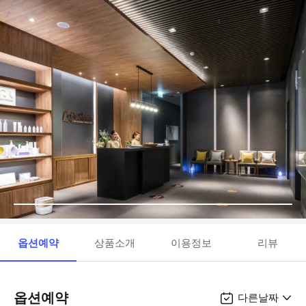
옵션예약
상품소개
이용정보
리뷰
옵션예약
다른날짜