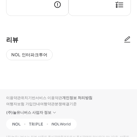
리뷰
NOL 인터파크투어
NOL
별
사
에서
점
진/
작성
높
동
된
은
영
리뷰
순
상
이용약관
위치기반서비스 이용약관
개인정보 처리방침
입니
여행자보험 가입안내
여행약관
분쟁해결기준
다.
(주)놀유니버스 사업자 정보
별
사
NOL
Triple
Interpark Global
점
진/
높
동
(주)놀유니버스
는 일부 상품의 통신판매중개자로서 통신판매의 당사자가 아니므로, 상품의