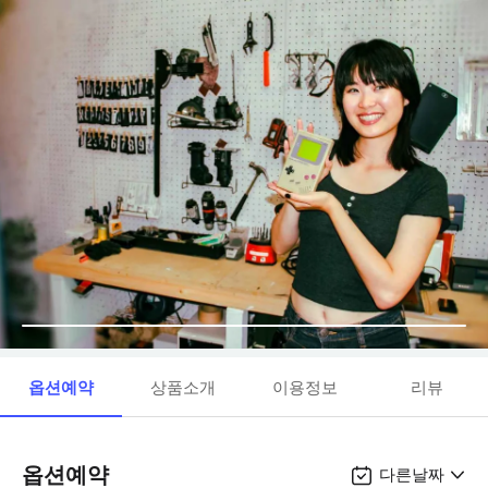
옵션예약
상품소개
이용정보
리뷰
옵션예약
다른날짜