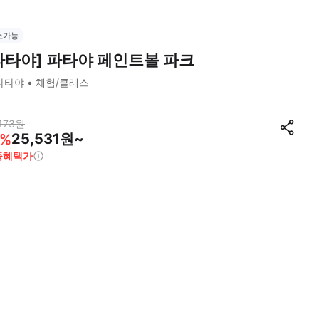
소가능
파타야] 파타야 페인트볼 파크
파타야
체험/클래스
173
원
25,531원~
%
종혜택가