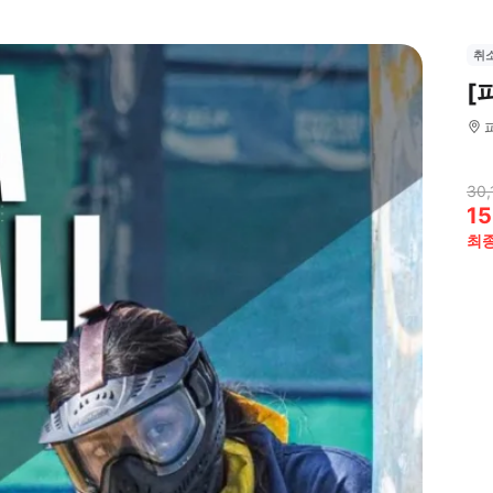
취
[
30,
15
최