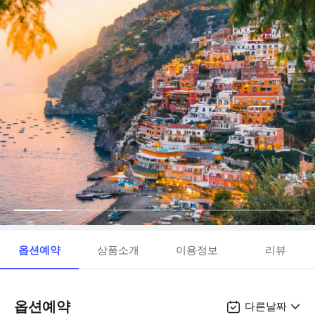
옵션예약
상품소개
이용정보
리뷰
옵션예약
다른날짜