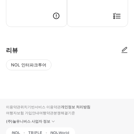
▶ 사용방법 * 투어 하루 전에 의 직원이 WhatsApp 또는 이메일을 통해 
리뷰
NOL 인터파크투어
NOL
별
사
에서
점
진/
작성
높
동
된
은
영
리뷰
순
상
이용약관
위치기반서비스 이용약관
개인정보 처리방침
입니
여행자보험 가입안내
여행약관
분쟁해결기준
다.
(주)놀유니버스 사업자 정보
별
사