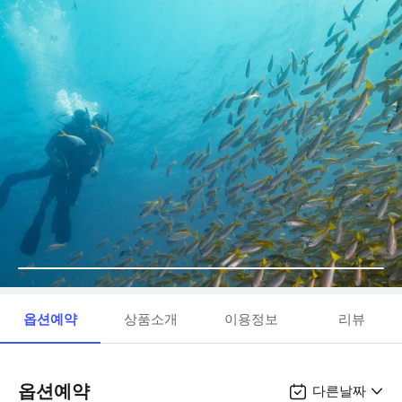
옵션예약
상품소개
이용정보
리뷰
옵션예약
다른날짜