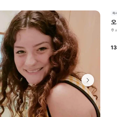
즉
오
1