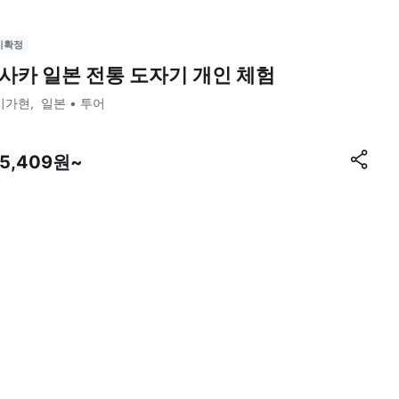
시확정
사카 일본 전통 도자기 개인 체험
시가현
일본
투어
35,409원~