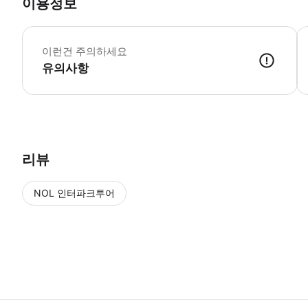
이용정보
이
이런건 주의하세요
유의사항
● 예약접수 후 확정이 되면 이용가능합니다. ● 바우처에 안내된 사용 
리뷰
NOL 인터파크투어
NOL
에서 작성된 리뷰 입니다.
별점 높은순
별점 높은순