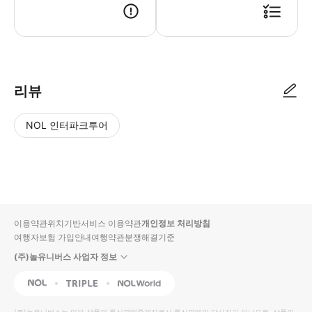
📝 사용 방법 - 이용 당일 시설에서 QR코드를 제시해 주세요. 🚗 찾아오
리뷰
NOL 인터파크투어
NOL
별
사
에서
점
진/
작성
높
동
된
은
영
리뷰
순
상
이용약관
위치기반서비스 이용약관
개인정보 처리방침
입니
여행자보험 가입안내
여행약관
분쟁해결기준
다.
(주)놀유니버스 사업자 정보
별
사
NOL
Triple
Interpark Global
점
진/
높
동
(주)놀유니버스
는 일부 상품의 통신판매중개자로서 통신판매의 당사자가 아니므로, 상품의