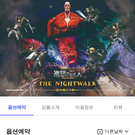
옵션예약
상품소개
이용정보
리뷰
옵션예약
다른날짜