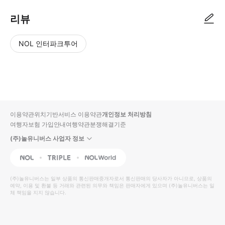
리뷰
NOL 인터파크투어
NOL
별
사
에서
점
진/
작성
높
동
된
은
영
리뷰
순
상
이용약관
위치기반서비스 이용약관
개인정보 처리방침
입니
여행자보험 가입안내
여행약관
분쟁해결기준
다.
(주)놀유니버스 사업자 정보
별
사
NOL
Triple
Interpark Global
점
진/
높
동
(주)놀유니버스
는 일부 상품의 통신판매중개자로서 통신판매의 당사자가 아니므로, 상품의
예약, 이용 및 환불 등 거래와 관련된 의무와 책임은 판매자에게 있으며
은
영
(주)놀유니버스
는 일
체 책임을 지지 않습니다.
순
상