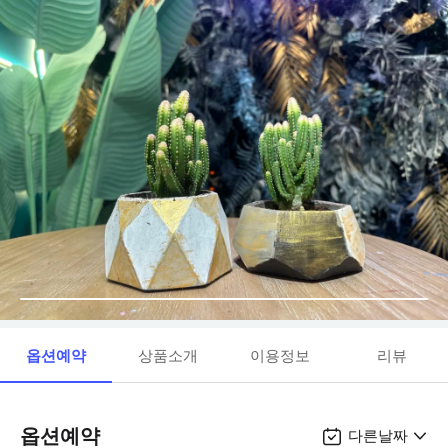
옵션예약
상품소개
이용정보
리뷰
옵션예약
다른날짜