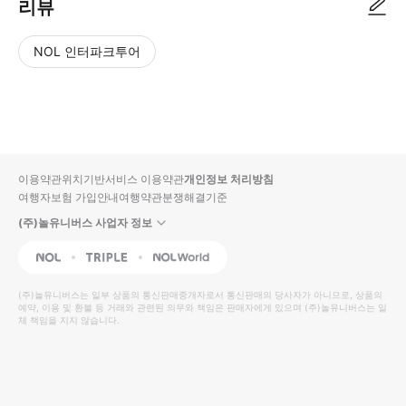
리뷰
NOL 인터파크투어
NOL
별
사
에서
점
진/
작성
높
동
된
은
영
리뷰
순
상
이용약관
위치기반서비스 이용약관
개인정보 처리방침
입니
여행자보험 가입안내
여행약관
분쟁해결기준
다.
(주)놀유니버스 사업자 정보
별
사
NOL
Triple
Interpark Global
점
진/
높
동
(주)놀유니버스
는 일부 상품의 통신판매중개자로서 통신판매의 당사자가 아니므로, 상품의
예약, 이용 및 환불 등 거래와 관련된 의무와 책임은 판매자에게 있으며
은
영
(주)놀유니버스
는 일
체 책임을 지지 않습니다.
순
상