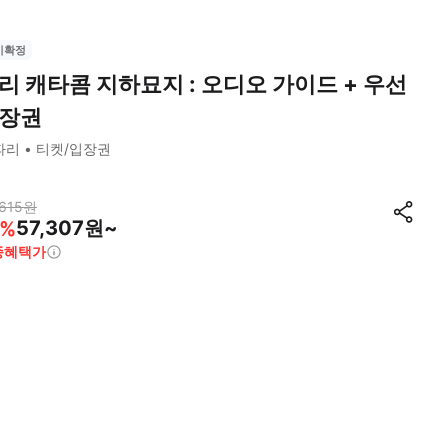
시확정
리 캐타콤 지하묘지 : 오디오 가이드 + 우선
장권
파리
티켓/입장권
615
원
57,307원~
%
종혜택가