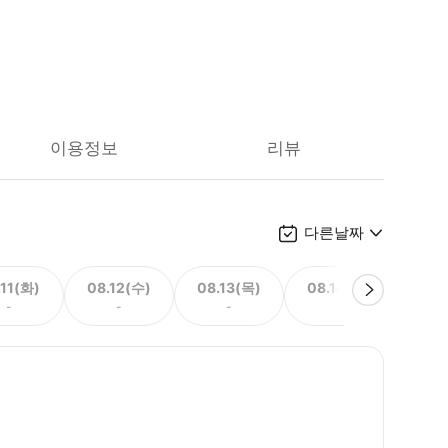
이용정보
리뷰
다른날짜
.11(화)
08.12(수)
08.13(목)
08.14(금)
08.
-
-
-
-
1,78