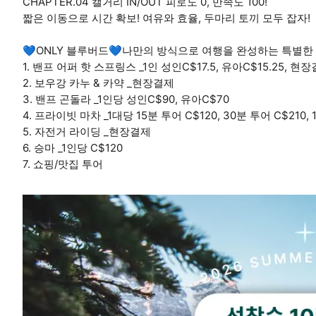
CHAPTER.04 캘거리 IN/OUT 피로도 0, 만족도 100!
짧은 이동으로 시간 확보! 여유와 효율, 두마리 토끼 모두 잡자!
💙ONLY 블루버드💙나만의 방식으로 여행을 완성하는 특별한
1. 밴프 어퍼 핫 스프링스 _1인 성인C$17.5, 유아C$15.25, 현
2. 보우강 카누 & 카약 _현장결제
3. 밴프 곤돌라 _1인당 성인C$90, 유아C$70
4. 프라이빗 마차 _1대당 15분 투어 C$120, 30분 투어 C$210
5. 자전거 라이딩 _현장결제
6. 승마 _1인당 C$120
7. 쇼핑/맛집 투어