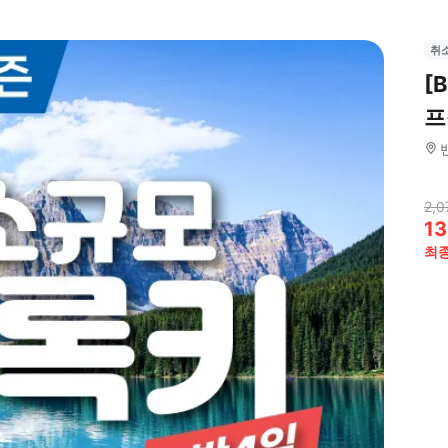
취
[
프
2,0
13
최