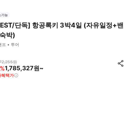
소가능
BEST/단독] 항공록키 3박4일 (자유일정+밴
숙박)
밴프
투어
72,255
원
1,785,327원~
%
종혜택가