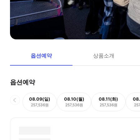
옵션예약
상품소개
옵션예약
08.09(일)
08.10(월)
08.11(화)
08
257,536원
257,536원
257,536원
25