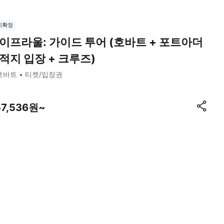
시확정
이프라울: 가이드 투어 (호바트 + 포트아더
적지 입장 + 크루즈)
호바트
티켓/입장권
57,536원~