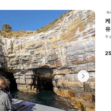
즉
케
유
2