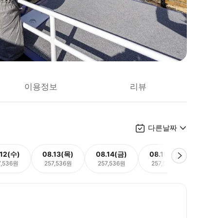
이용정보
리뷰
다른날짜
.12(수)
08.13(목)
08.14(금)
08.15(토)
08.
7,536원
257,536원
257,536원
257,536원
257