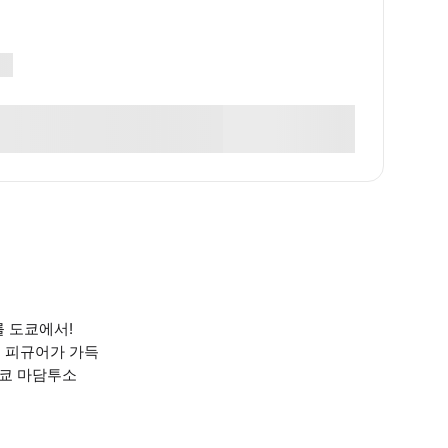
를 도쿄에서!
의 피규어가 가득
도쿄 마담투소