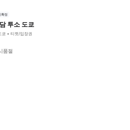
시확정
담 투소 도쿄
도쿄
티켓/입장권
시품절