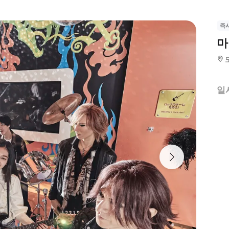
즉
마
일