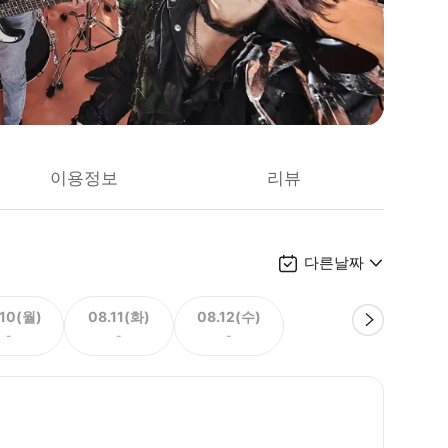
이용정보
리뷰
다른날짜
.10(월)
08.11(화)
08.12(수)
-
-
-