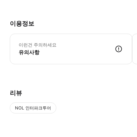
이용정보
만
이런건 주의하세요
유의사항
공식 홈페이지 : https://www.madametussauds.com/tokyo/en/
리뷰
NOL 인터파크투어
NOL
에서 작성된 리뷰 입니다.
별점 높은순