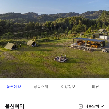
옵션예약
상품소개
이용정보
리뷰
옵션예약
다른날짜