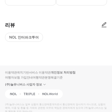
리뷰
NOL 인터파크투어
NOL
별
사
에서
점
진/
작성
높
동
된
은
영
리뷰
순
상
이용약관
위치기반서비스 이용약관
개인정보 처리방침
입니
여행자보험 가입안내
여행약관
분쟁해결기준
다.
(주)놀유니버스 사업자 정보
별
사
NOL
Triple
Interpark Global
점
진/
높
동
(주)놀유니버스
는 일부 상품의 통신판매중개자로서 통신판매의 당사자가 아니므로, 상품의
예약, 이용 및 환불 등 거래와 관련된 의무와 책임은 판매자에게 있으며
은
영
(주)놀유니버스
는 일
체 책임을 지지 않습니다.