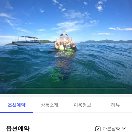
옵션예약
상품소개
이용정보
리뷰
옵션예약
다른날짜