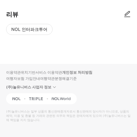
리뷰
NOL 인터파크투어
NOL
별
사
에서
점
진/
작성
높
동
된
은
영
리뷰
순
상
이용약관
위치기반서비스 이용약관
개인정보 처리방침
입니
여행자보험 가입안내
여행약관
분쟁해결기준
다.
(주)놀유니버스 사업자 정보
별
사
NOL
Triple
Interpark Global
점
진/
높
동
(주)놀유니버스
는 일부 상품의 통신판매중개자로서 통신판매의 당사자가 아니므로, 상품의
예약, 이용 및 환불 등 거래와 관련된 의무와 책임은 판매자에게 있으며
은
영
(주)놀유니버스
는 일
체 책임을 지지 않습니다.
순
상