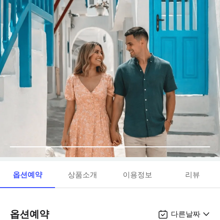
옵션예약
상품소개
이용정보
리뷰
옵션예약
다른날짜