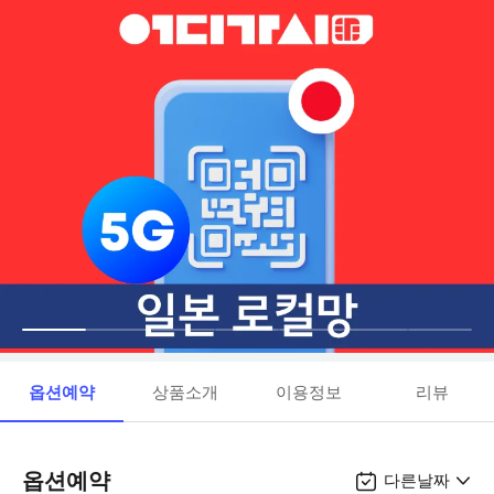
옵션예약
상품소개
이용정보
리뷰
옵션예약
다른날짜