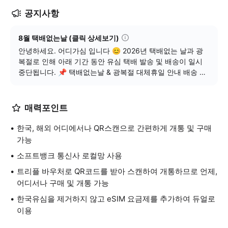
공지사항
8월 택배없는날 (클릭 상세보기)
안녕하세요. 어디가심 입니다 😊 2026년 택배없는 날과 광
복절로 인해 아래 기간 동안 유심 택배 발송 및 배송이 일시
중단됩니다. 📌 택배없는날 & 광복절 대체휴일 안내 배송 없
는 날 : 2026년 8월 14일(목) ~ 8월 17일(월) 🚚 배송 일정
안내 1. 2026년 8월 13일(목) 발송된 택배는 8/15(토) 또는
8/17(월) 배송 진행됩니다. 2. 2026년 8월 13일(목) 오후 3시
매력포인트
이후 주문 건 → 2026년 8월 18일(화) 부터 순차 발송됩니다.
📱 eSIM 안내 eSIM 상품은 택배없는 날에도 정상 발송되니
한국, 해외 어디에서나 QR스캔으로 간편하게 개통 및 구매
이용에 참고해 주세요. 감사합니다 🙏
가능
소프트뱅크 통신사 로컬망 사용
트리플 바우처로 QR코드를 받아 스캔하여 개통하므로 언제,
어디서나 구매 및 개통 가능
한국유심을 제거하지 않고 eSIM 요금제를 추가하여 듀얼로
이용