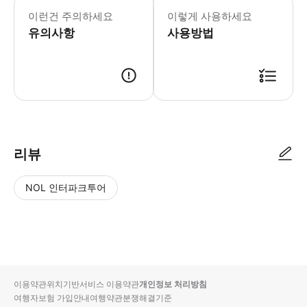
이런건 주의하세요
이렇게 사용하세요
유의사항
사용방법
리뷰
NOL 인터파크투어
NOL
별
사
에서
점
진/
작성
높
동
된
은
영
리뷰
순
상
이용약관
위치기반서비스 이용약관
개인정보 처리방침
입니
여행자보험 가입안내
여행약관
분쟁해결기준
다.