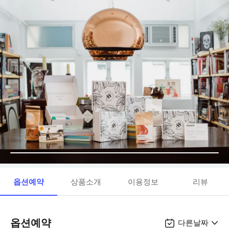
옵션예약
상품소개
이용정보
리뷰
옵션예약
다른날짜