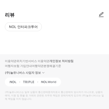
리뷰
NOL 인터파크투어
NOL
별
사
에서
점
진/
작성
높
동
된
은
영
리뷰
순
상
이용약관
위치기반서비스 이용약관
개인정보 처리방침
입니
여행자보험 가입안내
여행약관
분쟁해결기준
다.
(주)놀유니버스 사업자 정보
별
사
NOL
Triple
Interpark Global
점
진/
높
동
(주)놀유니버스
는 일부 상품의 통신판매중개자로서 통신판매의 당사자가 아니므로, 상품의
예약, 이용 및 환불 등 거래와 관련된 의무와 책임은 판매자에게 있으며
은
영
(주)놀유니버스
는 일
체 책임을 지지 않습니다.
순
상