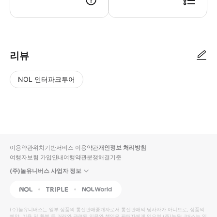
● 예약접수 후 확정이 되면 이용가능합니다. ● 바우처에 안내된 사용 방법
리뷰
NOL 인터파크투어
NOL
별
사
에서
점
진/
작성
높
동
된
은
영
리뷰
순
상
이용약관
위치기반서비스 이용약관
개인정보 처리방침
입니
여행자보험 가입안내
여행약관
분쟁해결기준
다.
(주)놀유니버스 사업자 정보
별
사
NOL
Triple
Interpark Global
점
진/
높
동
(주)놀유니버스
는 일부 상품의 통신판매중개자로서 통신판매의 당사자가 아니므로, 상품의
예약, 이용 및 환불 등 거래와 관련된 의무와 책임은 판매자에게 있으며
(주)놀유니버스
는 일