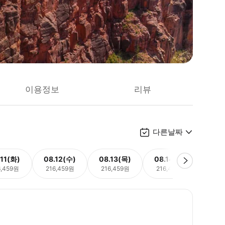
이용정보
리뷰
다른날짜
.11(화)
08.12(수)
08.13(목)
08.14(금)
08.
6,459원
216,459원
216,459원
216,459원
216