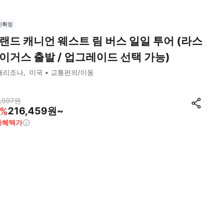
시확정
랜드 캐니언 웨스트 림 버스 일일 투어 (라스
이거스 출발 / 업그레이드 선택 가능)
애리조나
미국
교통편의/이동
,997
원
216,459원~
%
종혜택가