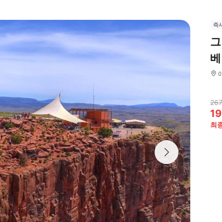
즉
그
베
267
19
최