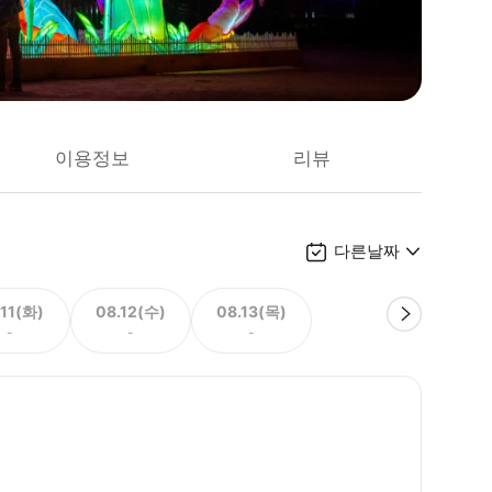
이용정보
리뷰
다른날짜
.11(화)
08.12(수)
08.13(목)
-
-
-