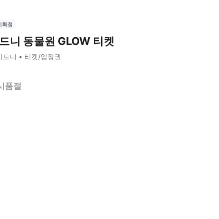
시확정
드니 동물원 GLOW 티켓
시드니
티켓/입장권
시품절