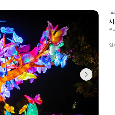
즉
시
일