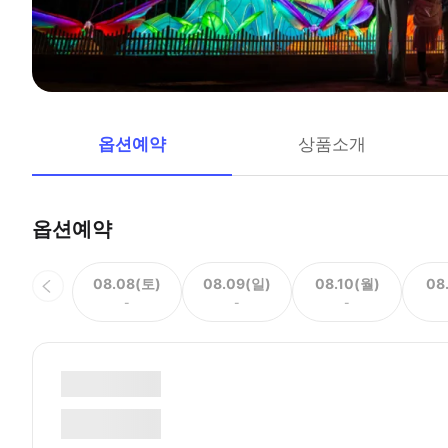
옵션예약
상품소개
옵션예약
08.08(토)
08.09(일)
08.10(월)
08
-
-
-