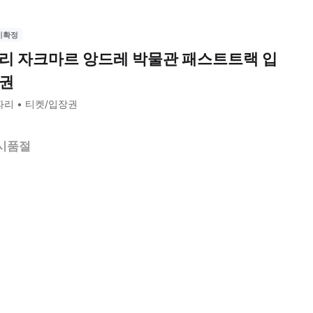
시확정
리 자크마르 앙드레 박물관 패스트트랙 입
권
파리
티켓/입장권
시품절