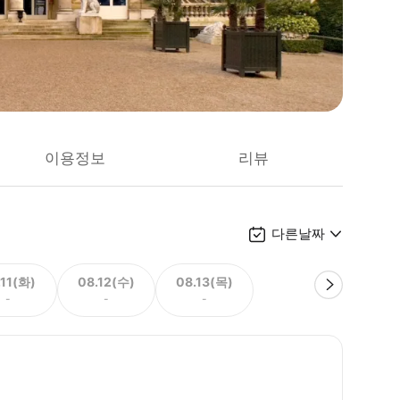
이용정보
리뷰
다른날짜
.11(화)
08.12(수)
08.13(목)
-
-
-