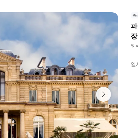
즉
파
장
일