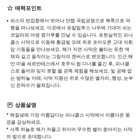
매력포인트
퍼스의 번잡함에서 벗어나 얀쳅 국립공원으로 북쪽으로 여
행을 떠나보세요. 이곳에서 유칼립투스 나무에 기대어 쉬는
코알라와 야생 캥거루를 만날 수 있습니다. 초현실적인 피나
클스 사막으로 이동해 황금빛 모래 위로 솟아오른 고대 석회
암 기둥들을 만나보세요. 해가 지면 사막은 불타는 듯한 색
채와 길고 움직이는 그림자의 캔버스로 변모합니다. 인근 해
안 마을 세르반테스에서 호주식 펍 디너를 즐긴 후, 피너클
스로 돌아와 잊지 못할 별 관측 체험을 해보세요. 빛 공해 없
는 밤하늘 아래, 사막 지평선 위로 수많은 별자리, 행성, 눈부
신 은하수가 펼쳐집니다.
상품설명
* 해질녘에 가장 아름답다는 피나클스 사막에서 아름다운 풍
경을 감상하세요.
* 서쪽 하늘로 해가 저물고 뒤이어 무수한 별이 쏟아지는 사막
의 밤으로 초대합니다.