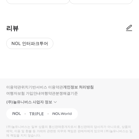
리뷰
NOL 인터파크투어
NOL
별
사
에서
점
진/
작성
높
동
된
은
영
리뷰
순
상
이용약관
위치기반서비스 이용약관
개인정보 처리방침
입니
여행자보험 가입안내
여행약관
분쟁해결기준
다.
(주)놀유니버스 사업자 정보
별
사
NOL
Triple
Interpark Global
점
진/
높
동
(주)놀유니버스
는 일부 상품의 통신판매중개자로서 통신판매의 당사자가 아니므로, 상품의
예약, 이용 및 환불 등 거래와 관련된 의무와 책임은 판매자에게 있으며
은
영
(주)놀유니버스
는 일
체 책임을 지지 않습니다.
순
상