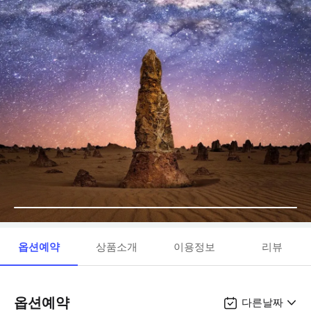
옵션예약
상품소개
이용정보
리뷰
옵션예약
다른날짜