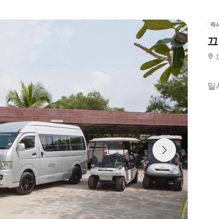
즉
끄
일