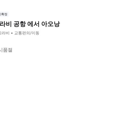
시확정
라비 공항 에서 아오낭
끄라비
교통편의/이동
시품절