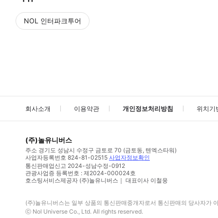
NOL 인터파크투어
NOL
에서 작성된 리뷰 입니다.
별점 높은순
별점 높은순
회사소개
이용약관
개인정보처리방침
위치기
(주)놀유니버스
주소
경기도 성남시 수정구 금토로 70 (금토동, 텐엑스타워)
사업자등록번호
824-81-02515
사업자정보확인
통신판매업신고
2024-성남수정-0912
관광사업증 등록번호 : 제2024-000024호
호스팅서비스제공자 (주)놀유니버스｜ 대표이사 이철웅
(주)놀유니버스
는 일부 상품의 통신판매중개자로서 통신판매의 당사자가 아니
ⓒ
Nol Universe Co
., Ltd. All rights reserved.