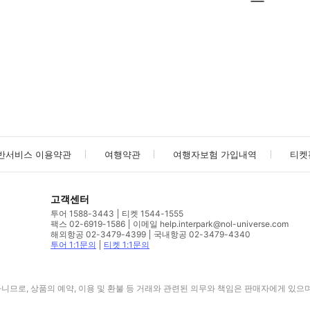
사진/동영상
사진/동영상
반서비스 이용약관
여행약관
여행자보험 가입내역
티켓
고객센터
투어 1588-3443
티켓 1544-1555
팩스 02-6919-1586
이메일 help.interpark@nol-universe.com
해외항공 02-3479-4399
국내항공 02-3479-4340
투어 1:1문의
티켓 1:1문의
므로, 상품의 예약, 이용 및 환불 등 거래와 관련된 의무와 책임은 판매자에게 있으