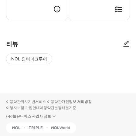
▶ 사용방법 * 강사에게 신분증 (여권 또는 에미레이트 항공 신분증) 원본
리뷰
NOL 인터파크투어
NOL
별
사
에서
점
진/
작성
높
동
된
은
영
리뷰
순
상
이용약관
위치기반서비스 이용약관
개인정보 처리방침
입니
여행자보험 가입안내
여행약관
분쟁해결기준
다.
(주)놀유니버스 사업자 정보
별
사
NOL
Triple
Interpark Global
점
진/