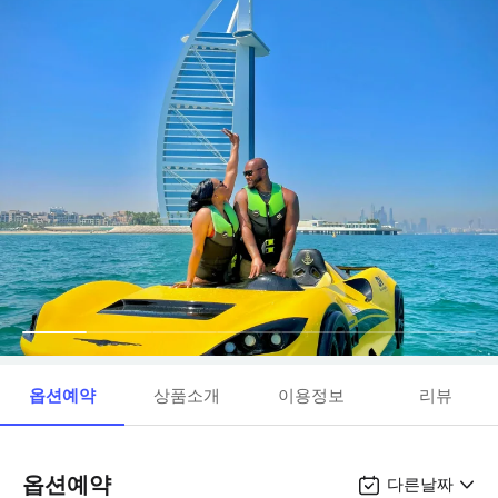
옵션예약
상품소개
이용정보
리뷰
옵션예약
다른날짜