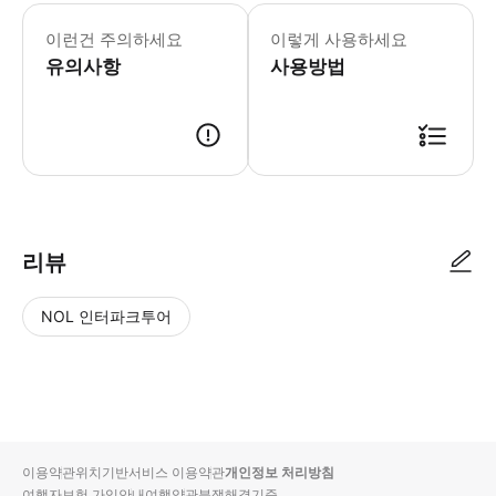
▶ 꼭 알아두세요 • 모든 스카이다이빙은 
이런건 주의하세요
이렇게 사용하세요
유의사항
사용방법
▶ 사용방법 스마트폰에서 확인을 보여주세요 ▶ 구매 후 안내 • 스카이다
리뷰
NOL 인터파크투어
NOL
별
사
에서
점
진/
작성
높
동
된
은
영
리뷰
순
상
이용약관
위치기반서비스 이용약관
개인정보 처리방침
입니
여행자보험 가입안내
여행약관
분쟁해결기준