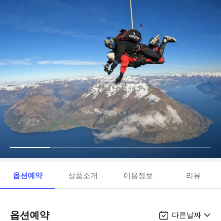
옵션예약
상품소개
이용정보
리뷰
옵션예약
다른날짜